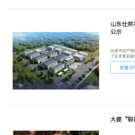
山东仕邦
公示
拟建项目严格
了征求意见稿公
查看详
大姜“裂