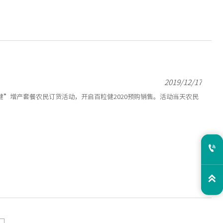
2019/12/17
粒健”增产套餐农民订货活动，开启百粒健2020预购销售。活动当天农民

