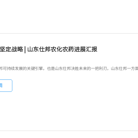
 坚定战略 | 山东仕邦农化农药进展汇报
邦可持续发展的关键引擎，也是山东仕邦决胜未来的一把利刃，山东仕邦一方
情