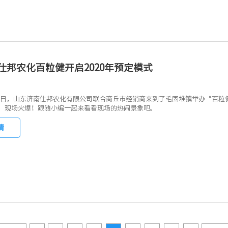
仕邦农化百粒健开启2020年预定模式
2月14日，山东济南仕邦农化有限公司联合商丘市经销商来到了毛固堆镇举办“百
，现场火爆！跟随小编一起来看看现场的热闹景象吧。
情