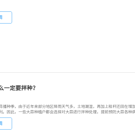
情
么一定要拌种？
蒜播种季，由于近年来部分地区降雨天气多，土地潮湿，再加上秸秆还田在增
利。因此，一些大蒜种植户都会选择对大蒜进行拌种处理，提前预防大蒜各种
情