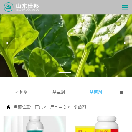

拌种剂
杀虫剂
杀菌剂


当前位置:
首页
>
产品中心
>
杀菌剂