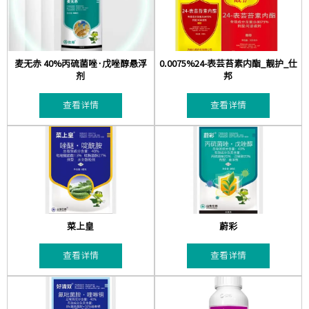
麦无赤 40%丙硫菌唑·戊唑醇悬浮
0.0075%24-表芸苔素内酯_靓护_仕
剂
邦
查看详情
查看详情
菜上皇
蔚彩
查看详情
查看详情