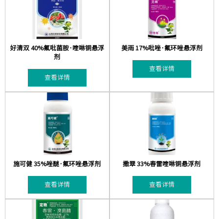
好清双 40%氟吡菌胺·喹啉铜悬浮
美雨 17%吡唑·氟环唑悬浮剂
剂
查看详情
查看详情
施可健 35%唑醚·氟环唑悬浮剂
撒翠 33%春雷喹啉铜悬浮剂
查看详情
查看详情