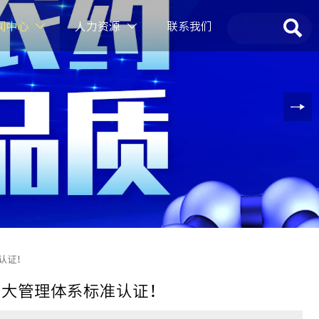

闻中心
人力资源
联系我们


认证！
三大管理体系标准认证！