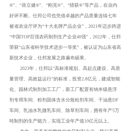
®”、“蓓立健®”、“刚克®”、“猎获®”等产品，在业内
好评不断。仕邦公司也凭借卓越的产品质量连续七年
被省农业厅评为“十大名牌产品企业”，
2021年迈步跨进
“中国TOP百强农药制剂生产企业40强”，2022年，
仕邦
荣获
“山东省科学技术进步一等奖”，
被
认证为山东省高
新技术企业
，
仕邦发展
之路遍布硕果
。
2023年，仕邦以“高标准规划、高起点建设、高质
量管理、高效益运行”的标准，投资2.8亿元，建成智能
化、园林式制剂加工工厂，新工厂配置有纳米级悬浮
剂专用车间、粉剂固体含水分散粒剂车间、干油悬DF
车间、乳油水乳微乳车间、除草剂车间，
拥有年产
5万
吨制剂的生产能力
，实现工业年产值
10亿元以上。