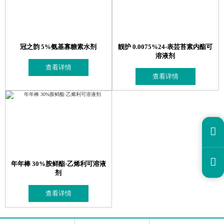
冠之韵 5%氨基寡糖素水剂
靓护 0.0075%24-表芸苔素内酯可
溶液剂
查看详情
查看详情


年年棒 30%胺鲜酯·乙烯利可溶液
剂
查看详情