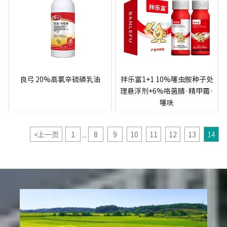
良弓 20%高氯辛硫磷乳油
拌乐富1+1 10%噻虫胺种子处
理悬浮剂+6%咯菌腈·精甲霜·
噻呋
<
上一页
1
8
9
10
11
12
13
14
...