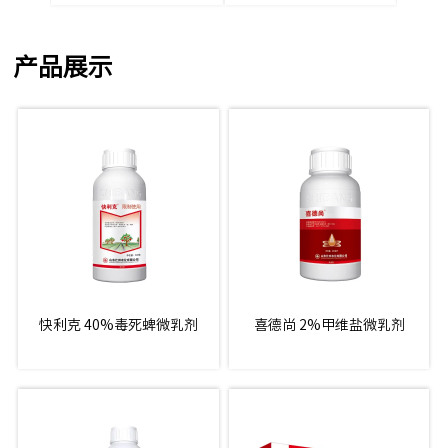
产品展示
快利克 40%毒死蜱微乳剂
喜德尚 2%甲维盐微乳剂