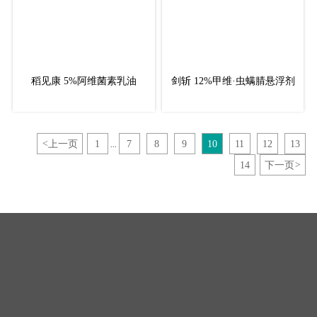
稻见康 5%阿维菌素乳油
剑斩 12%甲维·虫螨腈悬浮剂
<
上一页
1
7
8
9
10
11
12
13
...
14
下一页
>