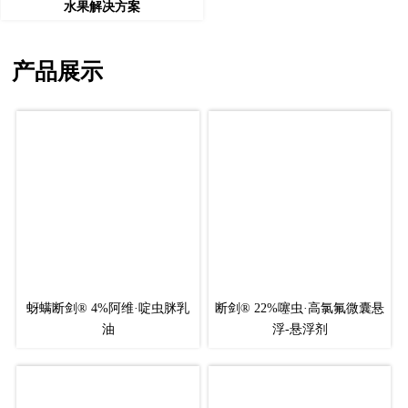
水果解决方案
产品展示
蚜螨断剑® 4%阿维·啶虫脒乳
断剑® 22%噻虫·高氯氟微囊悬
油
浮-悬浮剂