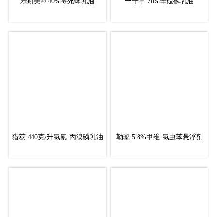
乐斯美® 40%毒死蜱乳油
一千年 70%辛硫磷乳油
猎获 440克/升氯氰·丙溴磷乳油
勒琥 5.8%甲维·氯虫苯悬浮剂