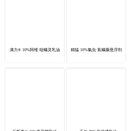
满力® 10%阿维·哒螨灵乳油
精猛 10%氯虫·虱螨脲悬浮剂