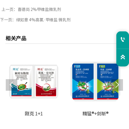
上一页：
喜德尚 2%甲维盐微乳剂
下一页：
绿如意 4%高氯·甲维盐 微乳剂
相关产品




刚克 1+1
精猛®+剑斩®