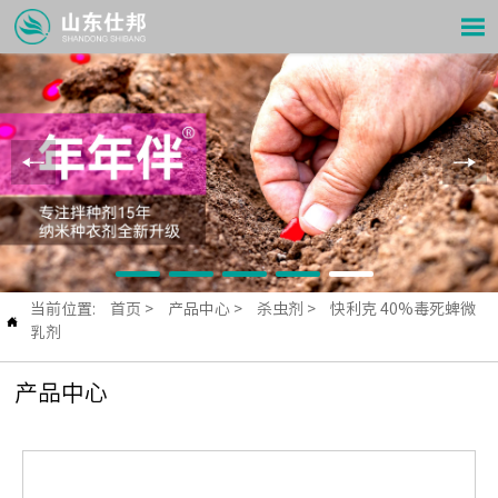

当前位置:
首页
>
产品中心
>
杀虫剂
>
快利克 40%毒死蜱微

乳剂
产品中心