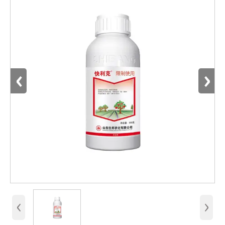
‹
›
‹
›