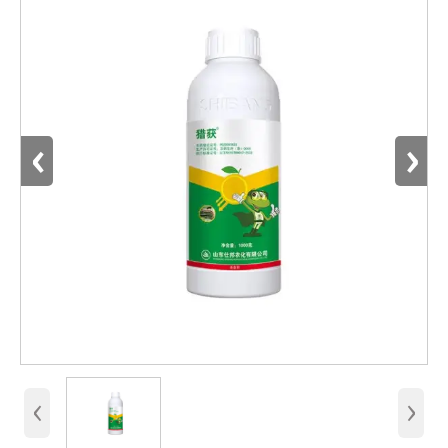
‹
›
‹
›