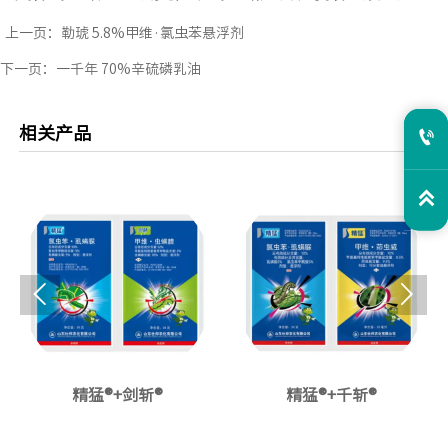
上一页：
勒琥 5.8%甲维·氯虫苯悬浮剂
下一页：
一千年 70%辛硫磷乳油
相关产品




精猛®+剑斩®
精猛®+千斩®