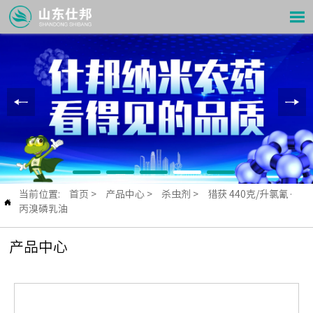

当前位置:
首页
>
产品中心
>
杀虫剂
>
猎获 440克/升氯氰·

丙溴磷乳油
产品中心