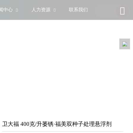

闻中心
人力资源
联系我们


卫大福 400克/升萎锈·福美双种子处理悬浮剂