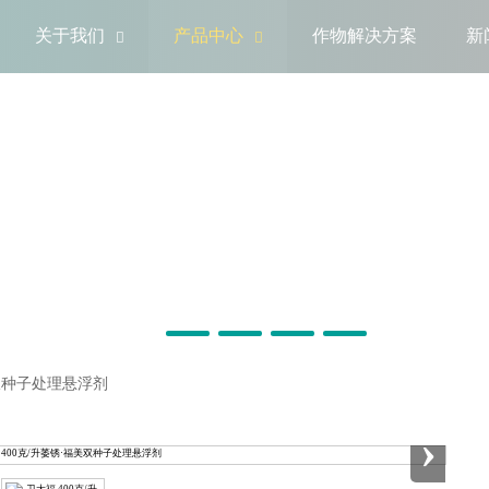
关于我们
产品中心
作物解决方案
新


美双种子处理悬浮剂
›