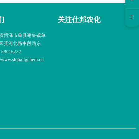

们
关注仕邦农化
省菏泽市单县谢集镇单
园滨河北路中段路东
88016222
www.shibangchem.cn