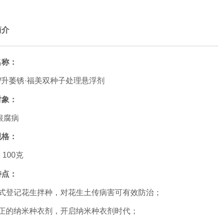
简介
名称：
克/升萎锈·福美双种子处理悬浮剂
对象：
根腐病
规格：
、100克
特点：
正式登记花生拌种，对花生土传病害可有效防治；
真正的纳米种衣剂，开启纳米种衣剂时代；