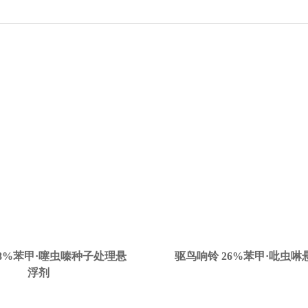
8%苯甲·噻虫嗪种子处理悬
驱鸟响铃 26%苯甲·吡虫
浮剂