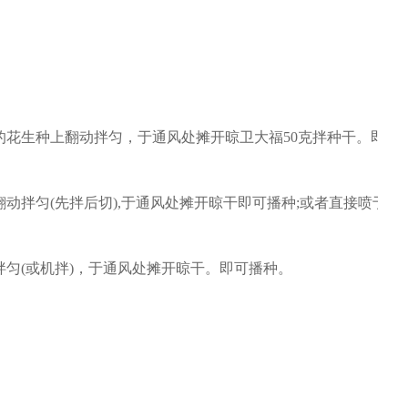
花生种上翻动拌匀，于通风处摊开晾卫大福50克拌种干。即可播
动拌匀(先拌后切),于通风处摊开晾干即可播种;或者直接喷于播
匀(或机拌)，于通风处摊开晾干。即可播种。