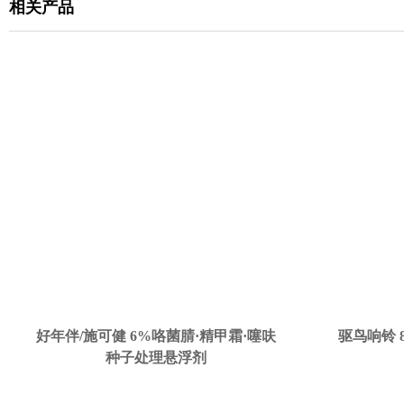
相关产品
好年伴/施可健 6%咯菌腈·精甲霜·噻呋
驱鸟响铃 
种子处理悬浮剂