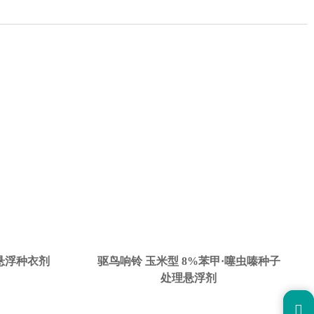
啉悬浮种衣剂
驱鸟响铃 玉米型 8%苯甲·噻虫嗪种子
处理悬浮剂
