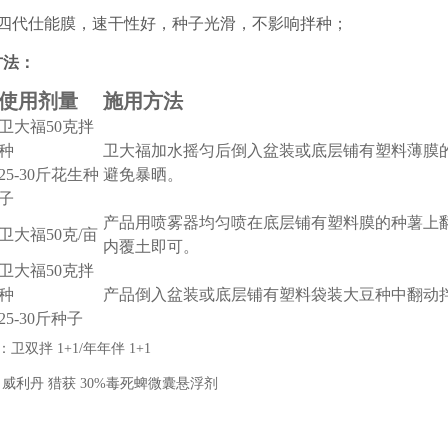
第四代仕能膜，速干性好，种子光滑，不影响拌种；
方法：
使用剂量
施用方法
卫大福50克拌
种
卫大福加水摇匀后倒入盆装或底层铺有塑料薄膜的
25-30斤花生种
避免暴晒。
子
产品用喷雾器均匀喷在底层铺有塑料膜的种薯上翻
卫大福50克/亩
内覆土即可。
卫大福50克拌
种
产品倒入盆装或底层铺有塑料袋装大豆种中翻动拌
25-30斤种子
：
卫双拌 1+1/年年伴 1+1
：
威利丹 猎获 30%毒死蜱微囊悬浮剂