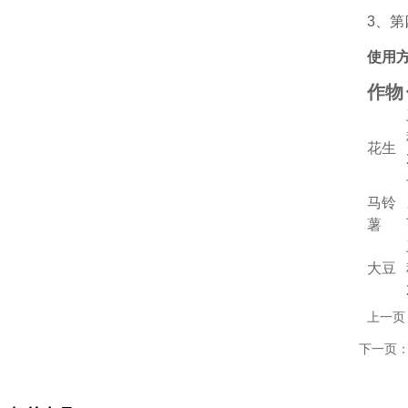
3、
使用
作物
花生
马铃
薯
大豆
上一页
下一页