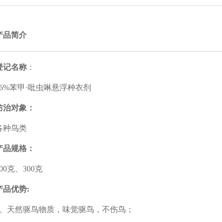
产品简介
登记名称
：
26%苯甲·吡虫啉悬浮种衣剂
防治对象：
各种鸟类
产品规格：
100克、300克
产品优势:
1、天然驱鸟物质，味觉驱鸟，不伤鸟；