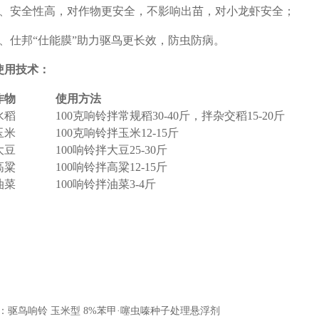
2、安全性高，对作物更安全，不影响出苗，对小龙虾安全；
3、仕邦“仕能膜”助力驱鸟更长效，防虫防病。
使用技术：
作物
使用方法
水稻
100克响铃拌常规稻30-40斤，拌杂交稻15-20斤
玉米
100克响铃拌玉米12-15斤
大豆
100响铃拌大豆25-30斤
高粱
100响铃拌高粱12-15斤
油菜
100响铃拌油菜3-4斤
：
驱鸟响铃 玉米型 8%苯甲·噻虫嗪种子处理悬浮剂