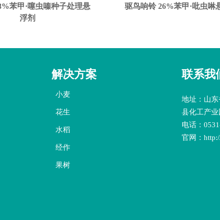
8%苯甲·噻虫嗪种子处理悬
驱鸟响铃 26%苯甲·吡虫
浮剂
解决方案
联系我
小麦
地址：山东
花生
县化工产业
电话：0531-
水稻
官网：http://
经作
果树