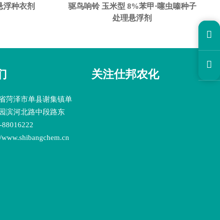
啉悬浮种衣剂
驱鸟响铃 玉米型 8%苯甲·噻虫嗪种子
处理悬浮剂


们
关注仕邦农化
省菏泽市单县谢集镇单
园滨河北路中段路东
88016222
www.shibangchem.cn