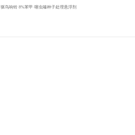
：
驱鸟响铃 8%苯甲·噻虫嗪种子处理悬浮剂