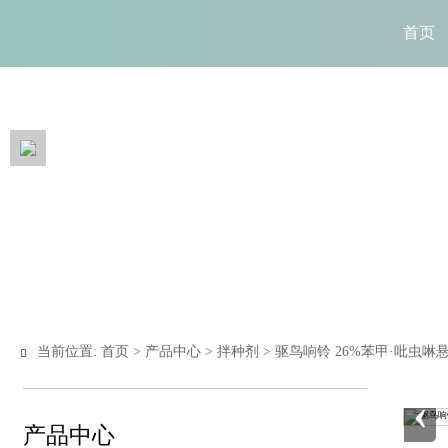
首页
当前位置:
首页
>
产品中心
>
拌种剂
>
驱鸟响铃 26%苯甲·吡虫啉

‹
产品中心