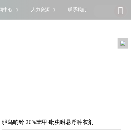

闻中心
人力资源
联系我们


驱鸟响铃 26%苯甲·吡虫啉悬浮种衣剂