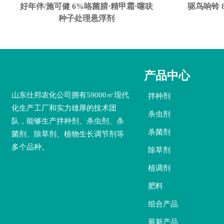
好年伴/施可健 6%咯菌腈·精甲霜·噻呋
驱鸟响铃 
种子处理悬浮剂
产品中心
山东仕邦农化公司拥有59000㎡现代
拌种剂
化生产工厂和实力雄厚的技术团
杀虫剂
队，能够生产拌种剂、杀虫剂、杀
杀菌剂
菌剂、除草剂、植物生长调节剂等
多个品种。
除草剂
植调剂
肥料
组合产品
最新产品