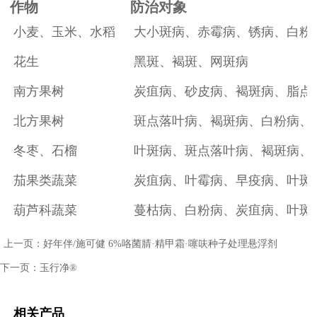
作物
防治对象
小麦、玉米、水稻
大小斑病、赤霉病、锈病、白粉
花生
黑斑、褐斑、网斑病
南方果树
炭疽病、砂皮病、褐斑病、脂点
北方果树
斑点落叶病、褐斑病、白粉病、
冬枣、石榴
叶斑病、斑点落叶病、褐斑病、
茄果类蔬菜
炭疽病、叶霉病、早疫病、叶斑
葫芦科蔬菜
蔓枯病、白粉病、炭疽病、叶斑
上一页：
好年伴/施可健 6%咯菌腈·精甲霜·噻呋种子处理悬浮剂
下一页：
玉行净®
相关产品