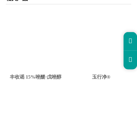


丰收谣 15%唑醚·戊唑醇
玉行净®