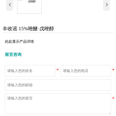
‹
›
丰收谣 15%唑醚·戊唑醇
此处显示产品详情
留言咨询