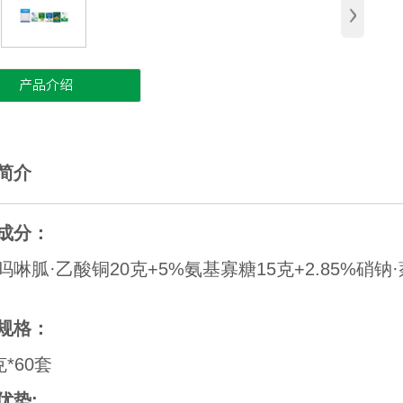
›
产品介绍
简介
成分：
%吗啉胍·乙酸铜20克+5%氨基寡糖15克+2.85%硝钠
规格：
克*60套
优势: