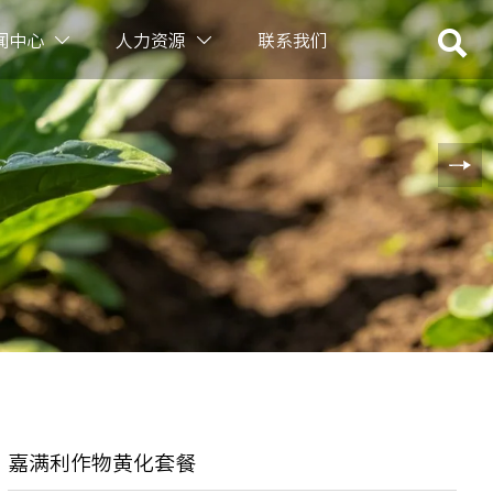

闻中心
人力资源
联系我们


嘉满利作物黄化套餐