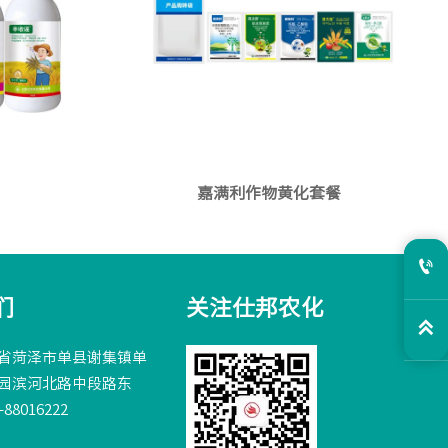
嘉满利作物黄化套餐

们
关注仕邦农化

省菏泽市单县谢集镇单
园滨河北路中段路东
88016222