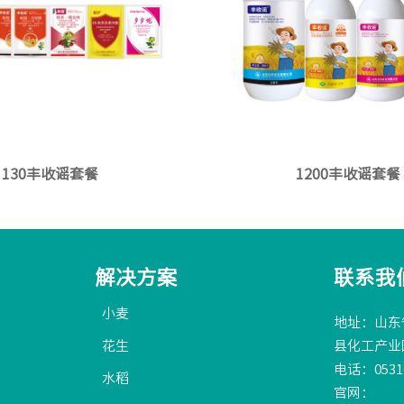
130丰收谣套餐
1200丰收谣套餐
解决方案
联系我
小麦
地址：山东
花生
县化工产业
电话：0531-
水稻
官网：