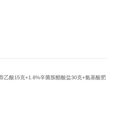
·萘乙酸15克+1.8%辛菌胺醋酸盐30克+氨基酸肥