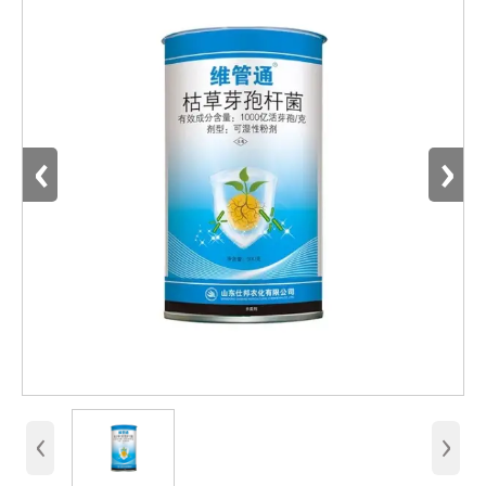
‹
›
‹
›