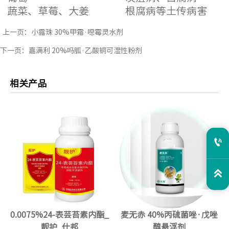
蔬菜、草莓、大姜
根腐病等土传病害
上一页：
小露珠 30%甲霜·噁霉灵水剂
下一页：
嘉满利 20%吗胍·乙酸铜可湿性粉剂
相关产品


0.0075%24-表芸苔素内酯_
麦无赤 40%丙硫菌唑·戊唑
靓护_仕邦
醇悬浮剂