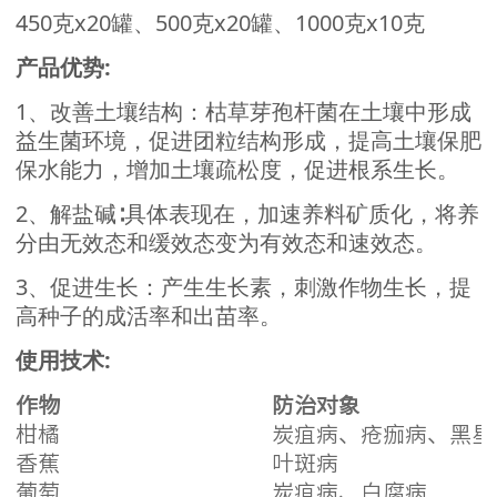
450克x20罐、500克x20罐、1000克x10克
产品优势:
1、改善土壤结构：枯草芽孢杆菌在土壤中形成
益生菌环境，促进团粒结构形成，提高土壤保肥
保水能力，增加土壤疏松度，促进根系生长。
2、解盐碱∶具体表现在，加速养料矿质化，将养
分由无效态和缓效态变为有效态和速效态。
3、促进生长：产生生长素，刺激作物生长，提
高种子的成活率和出苗率。
使用技术:
作物
防治对象
柑橘
炭疽病、疮痂病、黑星
香蕉
叶斑病
葡萄
炭疽病、白腐病