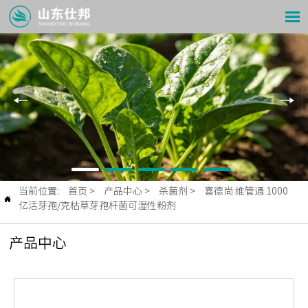

当前位置:
首页
>
产品中心
>
杀菌剂
>
喜德尚 维管通 1000

亿活芽孢/克枯草芽孢杆菌可湿性粉剂
产品中心