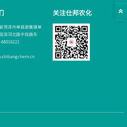

们
关注仕邦农化
省菏泽市单县谢集镇单
园滨河北路中段路东
88016222
w.shibangchem.cn