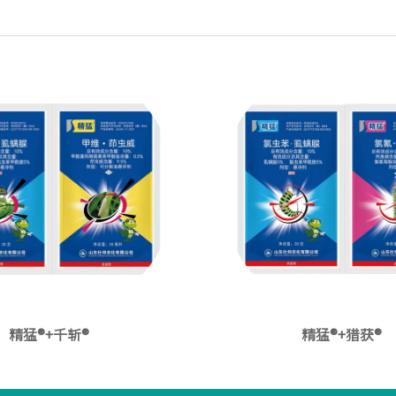
精猛®+千斩®
精猛®+猎获®