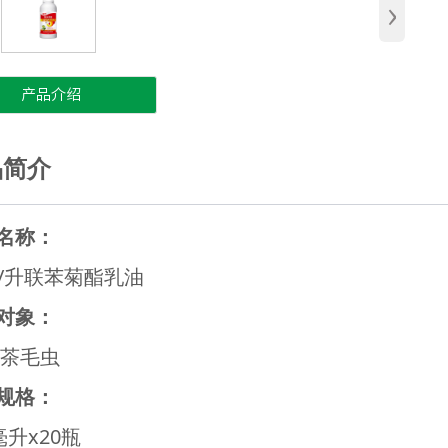
›
产品介绍
品简介
名称：
克/升联苯菊酯乳油
对象：
 茶毛虫
规格：
毫升x20瓶