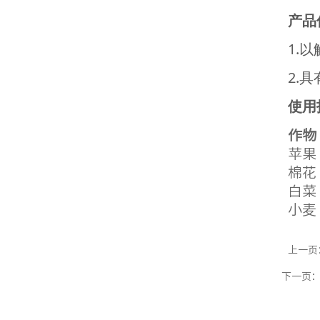
产品
1.
2.
使用
作物
苹果
棉花
白菜
小麦
上一页
下一页