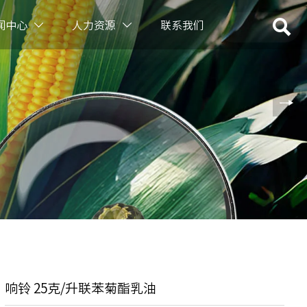

闻中心
人力资源
联系我们


响铃 25克/升联苯菊酯乳油