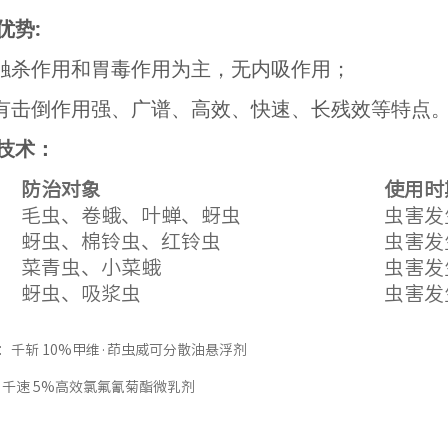
优势:
以触杀作用和胃毒作用为主，无内吸作用；
具有击倒作用强、广谱、高效、快速、长残效等特点
技术：
防治对象
使用时
毛虫、卷蛾、叶蝉、蚜虫
虫害发
蚜虫、棉铃虫、红铃虫
虫害发
菜青虫、小菜蛾
虫害发
蚜虫、吸浆虫
虫害发
：
千斩 10%甲维·茚虫威可分散油悬浮剂
：
千速 5%高效氯氟氰菊酯微乳剂