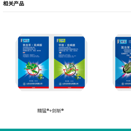
相关产品
精猛®+剑斩®