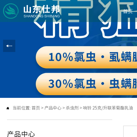
首页
当前位置:
首页
>
产品中心
>
杀虫剂
>
响铃 25克/升联苯菊酯乳油

产品中心