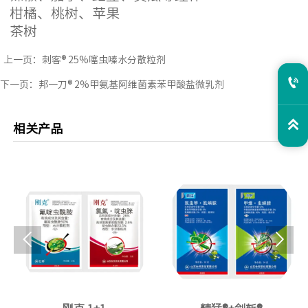
柑橘、桃树、苹果
茶树
上一页：
刺客® 25%噻虫嗪水分散粒剂

下一页：
邦一刀® 2%甲氨基阿维菌素苯甲酸盐微乳剂

相关产品

