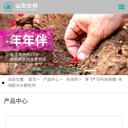

当前位置:
首页
>
产品中心
>
杀虫剂
>
享飞® 70%吡蚜酮·呋

虫胺水分散粒剂
产品中心