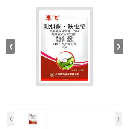
‹
›
‹
›