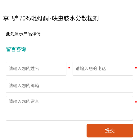
享飞® 70%吡蚜酮·呋虫胺水分散粒剂
此处显示产品详情
留言咨询
提交