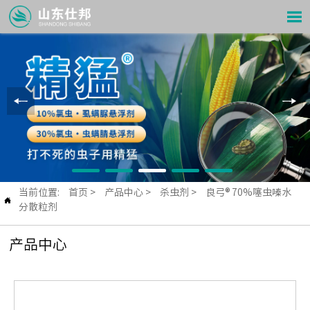

当前位置:
首页
>
产品中心
>
杀虫剂
>
良弓® 70%噻虫嗪水

分散粒剂
产品中心