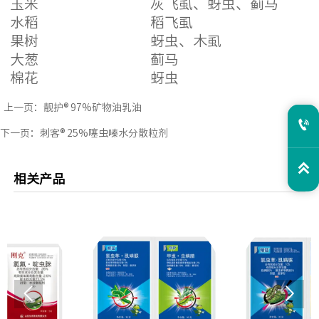
玉米
灰飞虱、蚜虫、蓟马
水稻
稻飞虱
果树
蚜虫、木虱
大葱
蓟马
棉花
蚜虫
上一页：
靓护® 97%矿物油乳油

下一页：
刺客® 25%噻虫嗪水分散粒剂

相关产品

