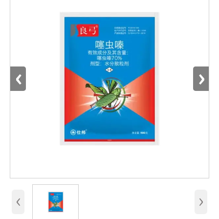
‹
›
‹
›