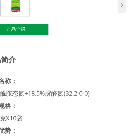
›
产品介绍
品简介
名称：
%酰胺态氮+18.5%脲醛氮(32.2-0-0)
规格：
0克X10袋
优势：