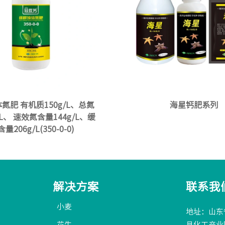
氮肥 有机质150g/L、总氮
海星钙肥系列
/L、 速效氮含量144g/L、缓
量206g/L(350-0-0)
解决方案
联系我
小麦
地址：山东
花生
县化工产业