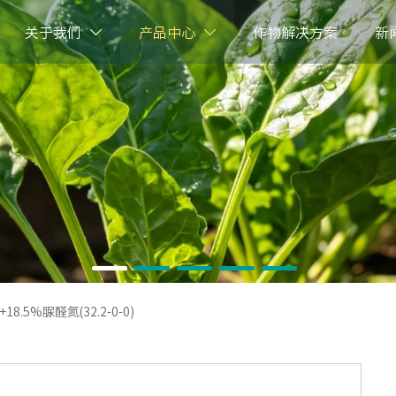
关于我们
产品中心
作物解决方案
新


.5%脲醛氮(32.2-0-0)