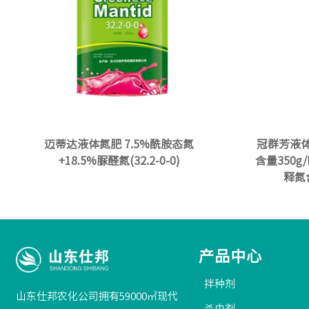
迈蒂达液体氮肥 7.5%酰胺态氮
冠群芳液体
+18.5%脲醛氮(32.2-0-0)
含量350g
释氮含
产品中心
拌种剂
山东仕邦农化公司拥有59000㎡现代
杀虫剂