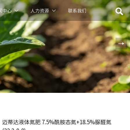

闻中心
人力资源
联系我们


迈蒂达液体氮肥 7.5%酰胺态氮+18.5%脲醛氮