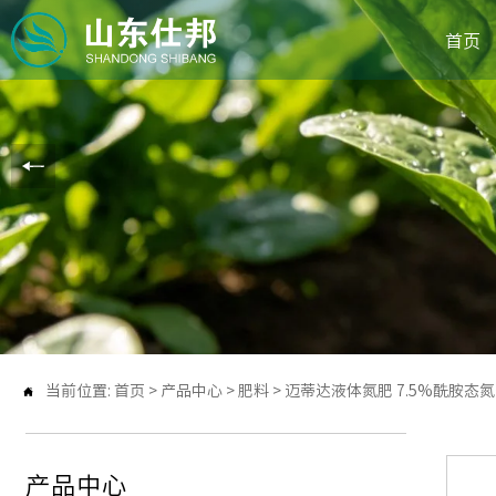
首页
当前位置:
首页
>
产品中心
>
肥料
>
迈蒂达液体氮肥 7.5%酰胺态氮+18

产品中心