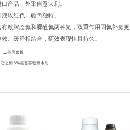
进口产品，外采自意大利。
药液玫红色，颜色独特。
含有酰胺态氮和脲醛氮两种氮，双重作用固氮补氮更
速效、缓释相结合，药效表现快且持久。
：
五谷风套餐
：
冠之韵 5%氨基寡糖素水剂