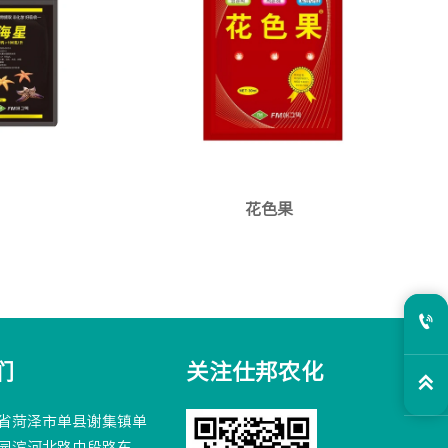
花色果

们
关注仕邦农化

省菏泽市单县谢集镇单
园滨河北路中段路东