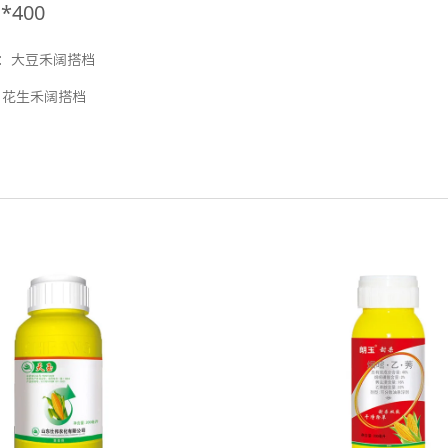
l*400
：
大豆禾阔搭档
：
花生禾阔搭档