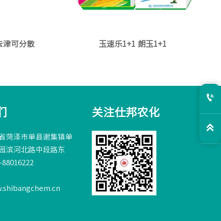
莠去津可分散
玉速乐1+1 朗玉1+1

们
关注仕邦农化

省菏泽市单县谢集镇单
园滨河北路中段路东
88016222
w.shibangchem.cn