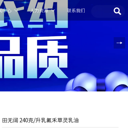

闻中心
人力资源
联系我们


田无阔 240克/升乳氟禾草灵乳油