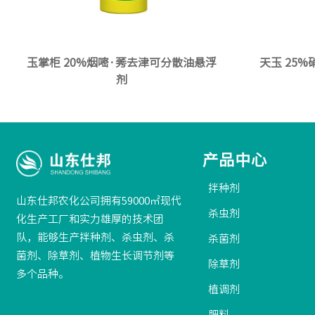
玉掌柜 20%烟嘧·莠去津可分散油悬浮
天玉 25
剂
产品中心
拌种剂
山东仕邦农化公司拥有59000㎡现代
杀虫剂
化生产工厂和实力雄厚的技术团
队，能够生产拌种剂、杀虫剂、杀
杀菌剂
菌剂、除草剂、植物生长调节剂等
除草剂
多个品种。
植调剂
肥料