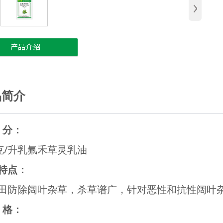
›
产品介绍
品简介
 分：
0克/升乳氟禾草灵乳油
特点：
田防除阔叶杂草，杀草谱广，针对恶性和抗性阔叶
 格：