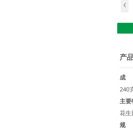
‹
产
成
24
主要
花生
规