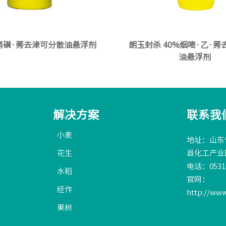
%硝磺·莠去津可分散油悬浮剂
朗玉封杀 40%烟嘧·乙·
油悬浮剂
解决方案
联系我
小麦
地址：山东
花生
县化工产业
电话：0531-
水稻
官网：
经作
http://ww
果树