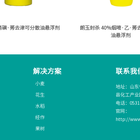
%硝磺·莠去津可分散油悬浮剂
朗玉封杀 40%烟嘧·乙·
油悬浮剂
解决方案
联系我
小麦
地址：山东
花生
县化工产业
电话：0531-
水稻
官网：
经作
http://ww
果树