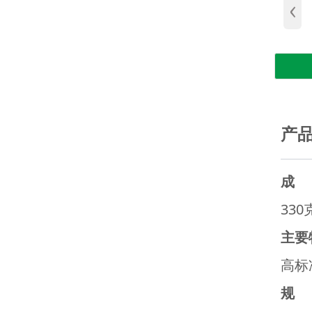
‹
产
成
33
主要
高标
规