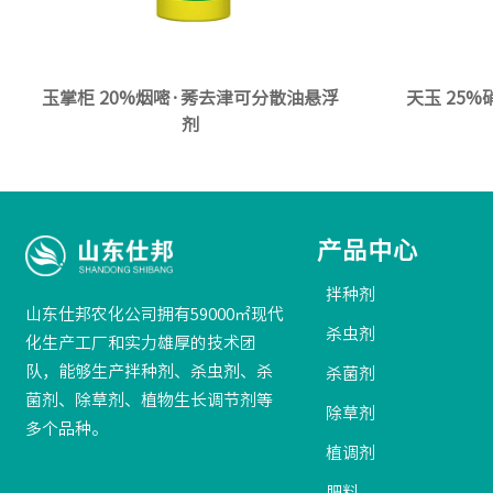
玉掌柜 20%烟嘧·莠去津可分散油悬浮
天玉 25
剂
产品中心
拌种剂
山东仕邦农化公司拥有59000㎡现代
杀虫剂
化生产工厂和实力雄厚的技术团
队，能够生产拌种剂、杀虫剂、杀
杀菌剂
菌剂、除草剂、植物生长调节剂等
除草剂
多个品种。
植调剂
肥料