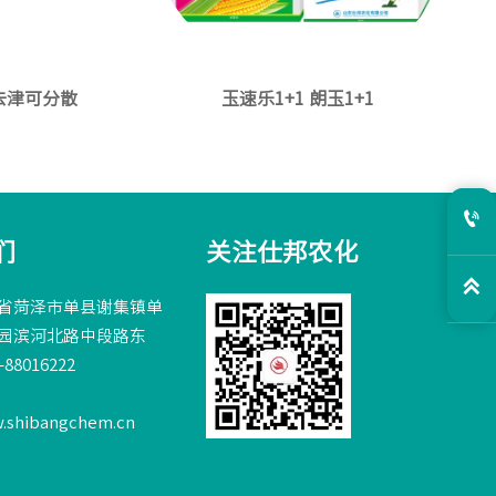
莠去津可分散
玉速乐1+1 朗玉1+1

们
关注仕邦农化

省菏泽市单县谢集镇单
园滨河北路中段路东
88016222
w.shibangchem.cn