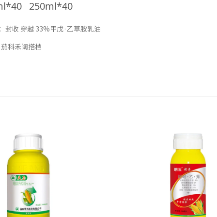
ml*40 250ml*40
：
封收 穿越 33%甲戊·乙草胺乳油
：
茄科禾阔搭档