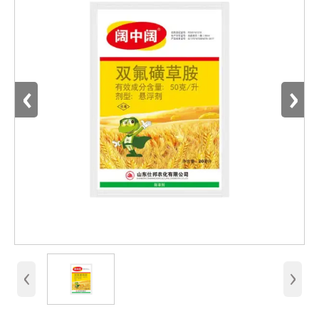
‹
›
‹
›