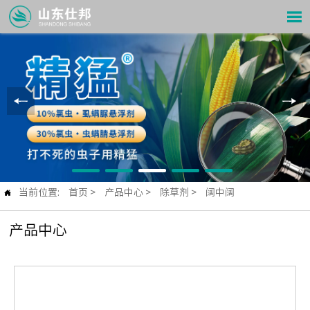

当前位置:
首页
>
产品中心
>
除草剂
>
阔中阔

产品中心