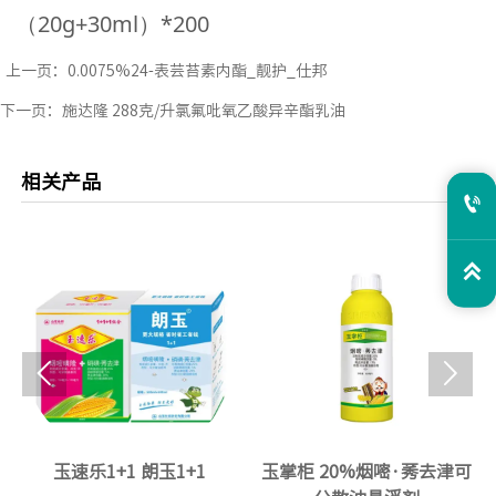
（20g+30ml）*200
上一页：
0.0075%24-表芸苔素内酯_靓护_仕邦
下一页：
施达隆 288克/升氯氟吡氧乙酸异辛酯乳油
相关产品




玉速乐1+1 朗玉1+1
玉掌柜 20%烟嘧·莠去津可
天玉