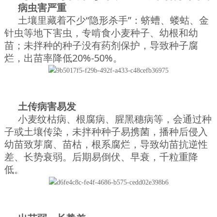
病虫害严重
土壤里藏着不少“隐形杀手”：蛴螬、蝼蛄、金
针虫等地下害虫，专啃食小麦种子、幼根和幼
苗；未拌种的种子没有药剂保护，导致种子腐
烂，出苗率降低20%-50%。
土传病害易发
小麦纹枯病、根腐病、腥黑穗病等，会通过种
子或土壤传染，未拌种种子易携菌，播种后侵入
幼苗致芽腐、苗枯，根系腐烂，导致幼苗抗逆性
差、长势衰弱。后期易倒伏、早衰，千粒重降
低。