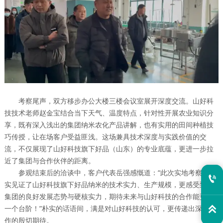
考察尾声，双方移步办公大楼三楼会议室展开深度交流。山好科
技技术老师赵金宝结合当下天气、温度特点，针对性开展农业知识分
享，既有深入浅出的集团纳米农化产品讲解，也有实用的田间种植技
巧传授，让在场客户受益匪浅。这场兼具技术深度与实践价值的交
流，不仅展现了山好科技旗下好品（山东）的专业底蕴，更进一步拉
近了集团与合作伙伴的距离。
参观结束后的洽谈中，客户代表岳强感慨道：“此次实地考察，切

实见证了山好科技旗下好品纳米的技术实力、生产规模，更感受到了
集团的良好发展态势与硬核实力，期待未来与山好科技的合作能更上

一个台阶！”朴实的话语间，满是对山好科技的认可，更传递出深化合
作的殷切期待。