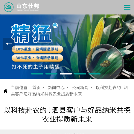

当前位置:
首页
>
新闻中心
>
公司新闻
>
以科技赴农约 l 泗

县客户与好品纳米共探农业提质新未来
以科技赴农约 l 泗县客户与好品纳米共探
农业提质新未来