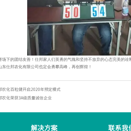
赛场下的团结友善！仕邦家人们英勇的气魄和坚持不放弃的心态完美的诠释
山东仕邦农化有限公司也定会勇攀高峰，再创辉煌！
农化百粒健开启2020年预定模式
邦农化荣获3A级质量诚信企业
解决方案
联系我