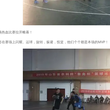
场热血比赛拉开帷幕！
姿在赛场上闪耀。运球，旋转，躲避，投篮，他们个个都是本场的MVP！