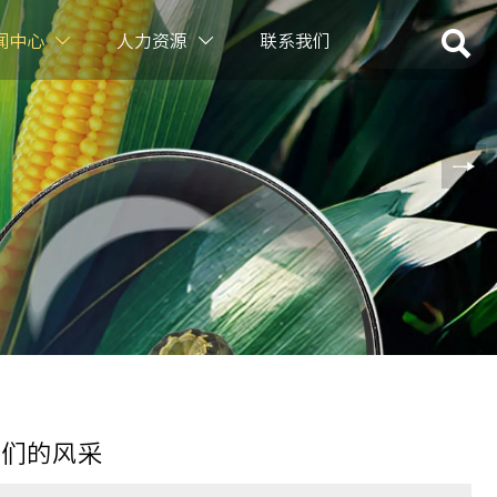

闻中心
人力资源
联系我们


英们的风采